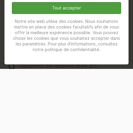
Tout accepter
Classement des épreuves lièvre 2019
Notre site web utilise des cookies. Nous souhaitons
Classement des épreuves chevreuil 2019
mettre en place des cookies facultatifs afin de vous
offrir la meilleure expérience possible. Vous pouvez
Classement des épreuves lièvre 2018
choisir les cookies que vous souhaitez accepter dans
les paramètres. Pour plus d'informations, consultez
notre politique de confidentialité.
Classement des épreuves chevreuil 2018
Classement des épreuves lièvre 2017
Classement des épreuves chevreuil 2017
Classement des épreuves lièvre 2016
Classement des épreuves chevreuil 2016
Classement des épreuves lièvre 2015