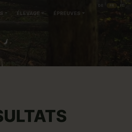
DE
FR
IT
ES
ÉLEVAGE
ÉPREUVES
SULTATS