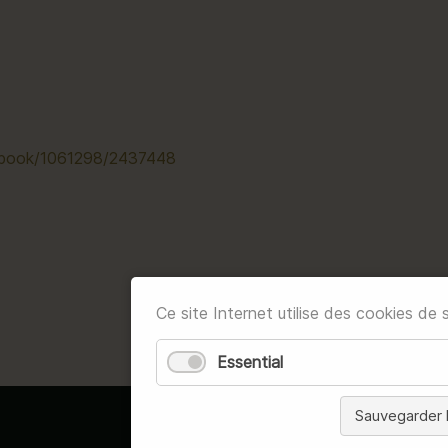
-book/
1061298/2437448
Ce site Internet utilise des cookies de s
Essential
Sauvegarder l