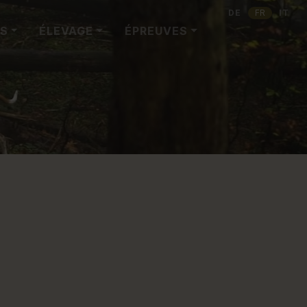
DE
FR
IT
ES
ÉLEVAGE
ÉPREUVES